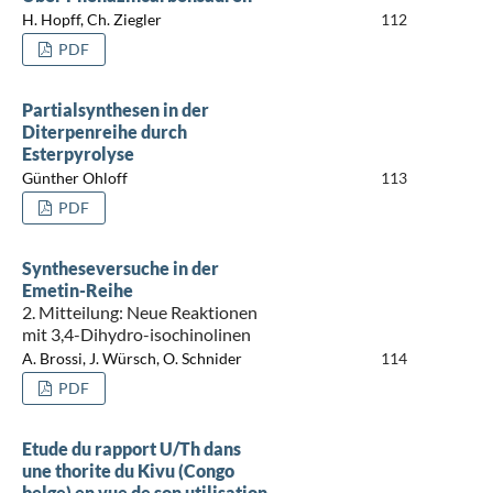
H. Hopff, Ch. Ziegler
112
PDF
Partialsynthesen in der
Diterpenreihe durch
Esterpyrolyse
Günther Ohloff
113
PDF
Syntheseversuche in der
Emetin-Reihe
2. Mitteilung: Neue Reaktionen
mit 3,4-Dihydro-isochinolinen
A. Brossi, J. Würsch, O. Schnider
114
PDF
Etude du rapport U/Th dans
une thorite du Kivu (Congo
belge) en vue de son utilisation