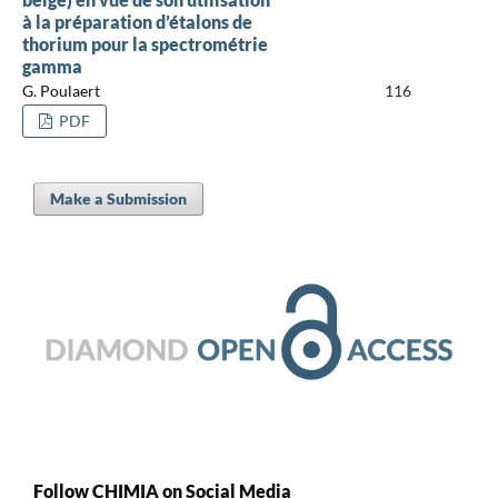
à la préparation d’étalons de
thorium pour la spectrométrie
gamma
G. Poulaert
116
PDF
Make a Submission
Follow CHIMIA on Social Media