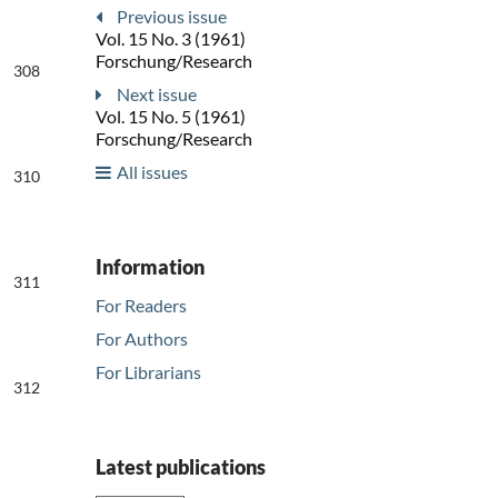
Previous issue
Vol. 15 No. 3 (1961)
Forschung/Research
308
Next issue
Vol. 15 No. 5 (1961)
Forschung/Research
All issues
310
Information
311
For Readers
For Authors
For Librarians
312
Latest publications