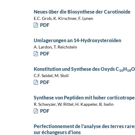
Neues über die Biosynthese der Carotinoide
E.C. Grob, K. Kirschner, F. Lynen
PDF
Umlagerungen an 14-Hydroxysteroiden
A. Lardon, T. Reichstein
PDF
Konstitution und Synthese des Oxyds C
H
O
10
18
C.F. Seidel, M. Stoll
PDF
Synthese von Peptiden mit hoher corticotrop
R. Schwyzer, W. Rittel, H. Kappeler, B. Iselin
PDF
Perfectionnement de l’analyse des terres ra
sur échangeurs d’ions