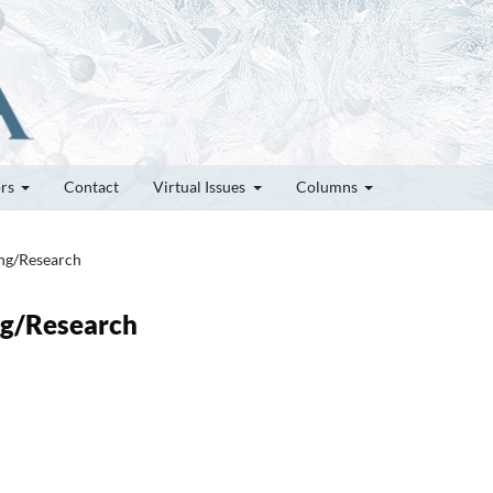
ors
Contact
Virtual Issues
Columns
ung/Research
ung/Research