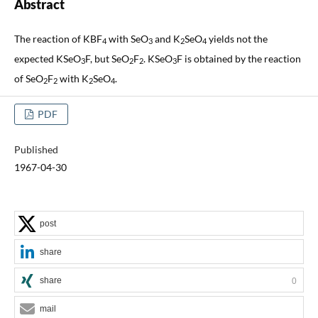
Abstract
The reaction of KBF
with SeO
and K
SeO
yields not the
4
3
2
4
expected KSeO
F, but SeO
F
. KSeO
F is obtained by the reaction
3
2
2
3
of SeO
F
with K
SeO
.
2
2
2
4
PDF
Published
1967-04-30
post
share
share
0
mail