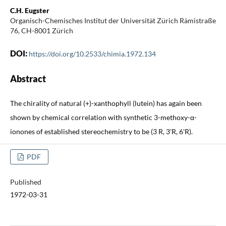
C.H. Eugster
Organisch-Chemisches Institut der Universität Zürich Rämistraße
76, CH-8001 Zürich
DOI:
https://doi.org/10.2533/chimia.1972.134
Abstract
The chirality of natural (+)-xanthophyll (lutein) has again been
shown by chemical correlation with synthetic 3-methoxy-α-
ionones of established stereochemistry to be (3 R, 3'R, 6'R).
PDF
Published
1972-03-31