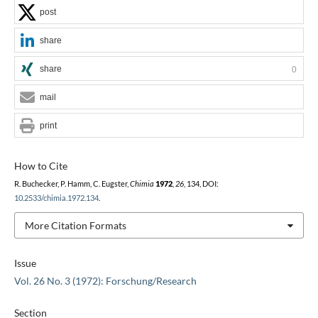
post
share
share
0
mail
print
How to Cite
R. Buchecker, P. Hamm, C. Eugster,
Chimia
1972
,
26
, 134, DOI:
10.2533/chimia.1972.134
.
More Citation Formats
Issue
Vol. 26 No. 3 (1972): Forschung/Research
Section