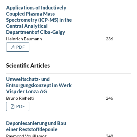
Applications of Inductively
Coupled Plasma Mass
Spectrometry (ICP-MS) in the
Central Analytical
Department of Ciba-Geigy
Heinrich Baumann
236
PDF
Scientific Articles
Umweltschutz- und
Entsorgungskonzept im Werk
Visp der Lonza AG
Bruno Righetti
246
PDF
Deponiesanierung und Bau
einer Reststoffdeponie
Raymond Vouillamoz
248