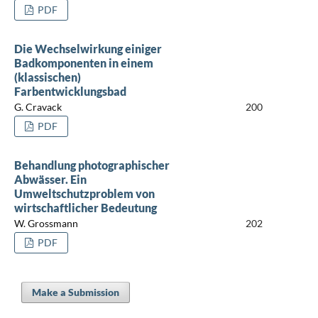
PDF
Die Wechselwirkung einiger
Badkomponenten in einem
(klassischen)
Farbentwicklungsbad
G. Cravack
200
PDF
Behandlung photographischer
Abwässer. Ein
Umweltschutzproblem von
wirtschaftlicher Bedeutung
W. Grossmann
202
PDF
Make a Submission