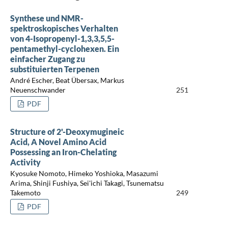
Synthese und NMR-
spektroskopisches Verhalten
von 4-Isopropenyl-1,3,3,5,5-
pentamethyl-cyclohexen. Ein
einfacher Zugang zu
substituierten Terpenen
André Escher, Beat Übersax, Markus
Neuenschwander
251
PDF
Structure of 2'-Deoxymugineic
Acid, A Novel Amino Acid
Possessing an Iron-Chelating
Activity
Kyosuke Nomoto, Himeko Yoshioka, Masazumi
Arima, Shinji Fushiya, Sei'ichi Takagi, Tsunematsu
Takemoto
249
PDF