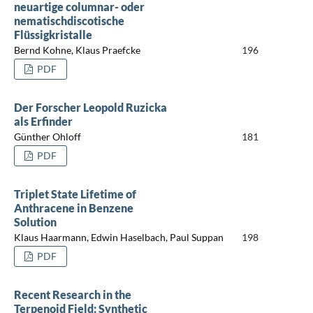
neuartige columnar- oder
nematischdiscotische
Flüssigkristalle
Bernd Kohne, Klaus Praefcke
196
PDF
Der Forscher Leopold Ruzicka
als Erfinder
Günther Ohloff
181
PDF
Triplet State Lifetime of
Anthracene in Benzene
Solution
Klaus Haarmann, Edwin Haselbach, Paul Suppan
198
PDF
Recent Research in the
Terpenoid Field: Synthetic