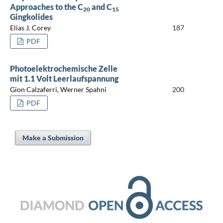
Approaches to the C
and C
20
15
Gingkolides
Elias J. Corey
187
PDF
Photoelektrochemische Zelle
mit 1.1 Volt Leerlaufspannung
Gion Calzaferri, Werner Spahni
200
PDF
Make a Submission