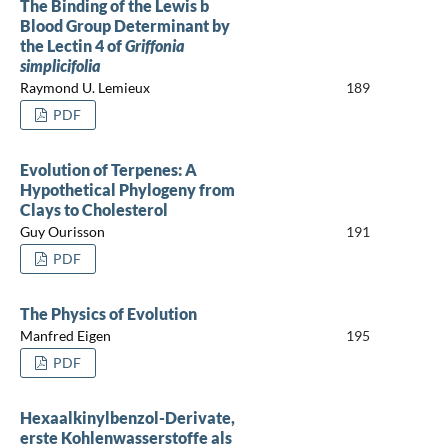
The Binding of the Lewis b
Blood Group Determinant by
the Lectin 4 of
Griffonia
simplicifolia
Raymond U. Lemieux
189
PDF
Evolution of Terpenes: A
Hypothetical Phylogeny from
Clays to Cholesterol
Guy Ourisson
191
PDF
The Physics of Evolution
Manfred Eigen
195
PDF
Hexaalkinylbenzol-Derivate,
erste Kohlenwasserstoffe als