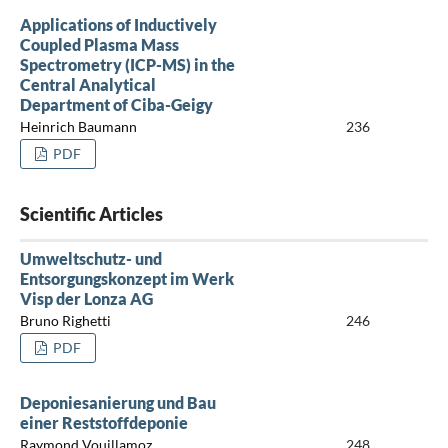
Applications of Inductively
Coupled Plasma Mass
Spectrometry (ICP-MS) in the
Central Analytical
Department of Ciba-Geigy
Heinrich Baumann
236
PDF
Scientific Articles
Umweltschutz- und
Entsorgungskonzept im Werk
Visp der Lonza AG
Bruno Righetti
246
PDF
Deponiesanierung und Bau
einer Reststoffdeponie
Raymond Vouillamoz
248