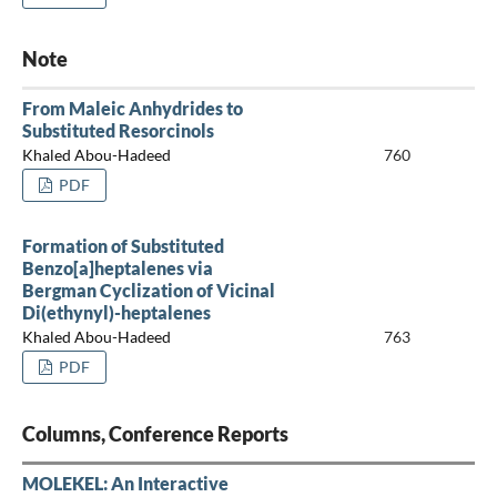
Note
From Maleic Anhydrides to
Substituted Resorcinols
Khaled Abou-Hadeed
760
PDF
Formation of Substituted
Benzo[a]heptalenes via
Bergman Cyclization of Vicinal
Di(ethynyl)-heptalenes
Khaled Abou-Hadeed
763
PDF
Columns, Conference Reports
MOLEKEL: An Interactive