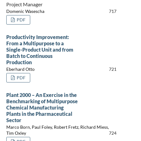
Project Manager
Domenic Wasescha
717
PDF
Productivity Improvement:
From a Multipurpose to a
Single-Product Unit and from
Batch to Continuous
Production
Eberhard Otto
721
PDF
Plant 2000 – An Exercise in the
Benchmarking of Multipurpose
Chemical Manufacturing
Plants in the Pharmaceutical
Sector
Marco Born, Paul Foley, Robert Fretz, Richard Miess,
Tim Oxley
724