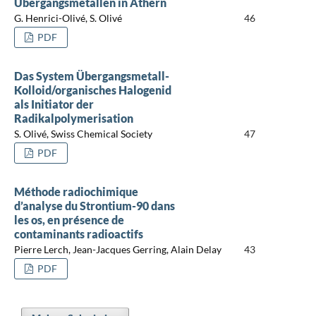
Übergangsmetallen in Äthern
G. Henrici-Olivé, S. Olivé
46
PDF
Das System Übergangsmetall-
Kolloid/organisches Halogenid
als Initiator der
Radikalpolymerisation
S. Olivé, Swiss Chemical Society
47
PDF
Méthode radiochimique
d’analyse du Strontium-90 dans
les os, en présence de
contaminants radioactifs
Pierre Lerch, Jean-Jacques Gerring, Alain Delay
43
PDF