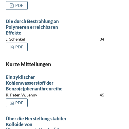
PDF
Die durch Bestrahlung an
Polymeren erreichbaren
Effekte
J. Schenkel
34
PDF
Kurze Mitteilungen
Ein zyklischer
Kohlenwasserstoff der
Benzo(c)phenanthrenreihe
R. Peter, W. Jenny
45
PDF
Über die Herstellung stabiler
Kolloide von