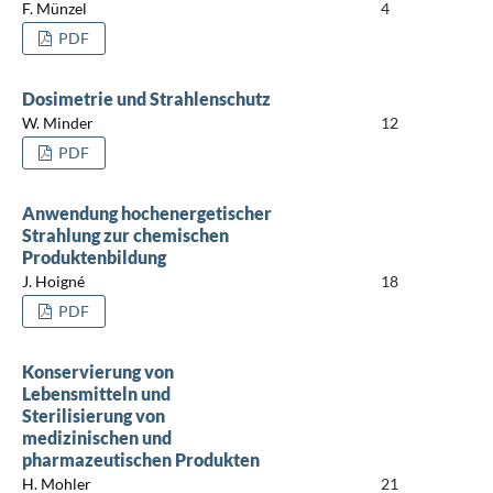
F. Münzel
4
PDF
Dosimetrie und Strahlenschutz
W. Minder
12
PDF
Anwendung hochenergetischer
Strahlung zur chemischen
Produktenbildung
J. Hoigné
18
PDF
Konservierung von
Lebensmitteln und
Sterilisierung von
medizinischen und
pharmazeutischen Produkten
H. Mohler
21