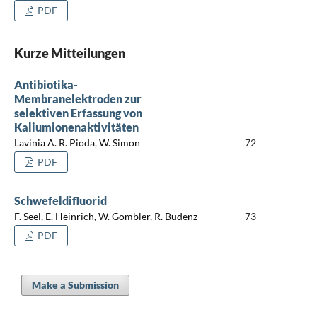
PDF
Kurze Mitteilungen
Antibiotika-
Membranelektroden zur
selektiven Erfassung von
Kaliumionenaktivitäten
Lavinia A. R. Pioda, W. Simon
72
PDF
Schwefeldifluorid
F. Seel, E. Heinrich, W. Gombler, R. Budenz
73
PDF
Make a Submission