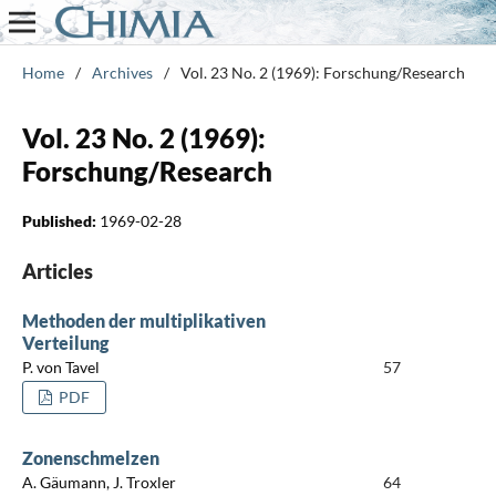
Home
/
Archives
/
Vol. 23 No. 2 (1969): Forschung/Research
Vol. 23 No. 2 (1969):
Forschung/Research
Published:
1969-02-28
Articles
Methoden der multiplikativen
Verteilung
P. von Tavel
57
PDF
Zonenschmelzen
A. Gäumann, J. Troxler
64