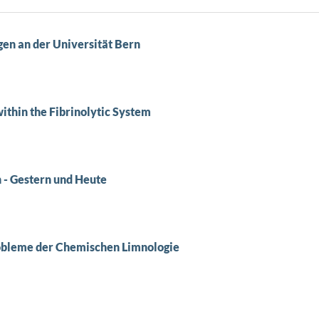
en an der Universität Bern
thin the Fibrinolytic System
n - Gestern und Heute
robleme der Chemischen Limnologie