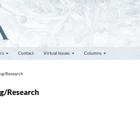
ors
Contact
Virtual Issues
Columns
ung/Research
ung/Research