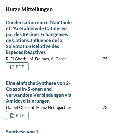
Kurze Mitteilungen
Condensation entre l’Anéthole
et l’Acétaldéhyde Catalysée
par des Résines Echangeuses
de Cations. Influence de la
Solvatation Relative des
Especes Réactives
R. El Gharbi, M. Delmas, A. Gaset
75
PDF
Eine einfache Synthese von 2-
Oxazolin-5-onen und
verwandten Verbindungen via
Amidcyclisierungen
Daniel Obrecht, Heinz Heimgartner
78
PDF
Synthese von 1-