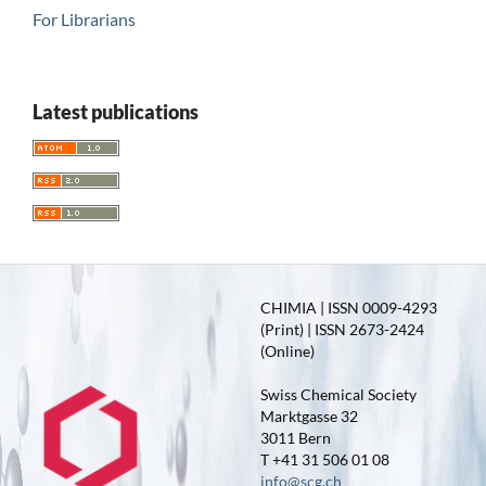
For Librarians
Latest publications
CHIMIA | ISSN 0009-4293
(Print) | ISSN 2673-2424
(Online)
Swiss Chemical Society
Marktgasse 32
3011 Bern
T +41 31 506 01 08
info@scg.ch