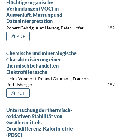
Flüchtige organische
Verbindungen (VOC) in
Aussenluft. Messung und
Dateninterpretation
Robert Gehrig, Alex Herzog, Peter Hofer
182
PDF
Chemische und mineralogische
Charakterisierung einer
thermisch behandelten
Elektrofilterasche
Heinz Vonmont, Roland Gutmann, François
Röthlisberger
187
PDF
Untersuchung der thermisch-
oxidativen Stabilität von
Gasölen mittels
Druckdifferenz-Kalorimetrie
(PDSC)