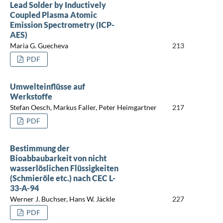
Lead Solder by Inductively
Coupled Plasma Atomic
Emission Spectrometry (ICP-
AES)
Maria G. Guecheva
213
PDF
Umwelteinflüsse auf
Werkstoffe
Stefan Oesch, Markus Faller, Peter Heimgartner
217
PDF
Bestimmung der
Bioabbaubarkeit von nicht
wasserlöslichen Flüssigkeiten
(Schmieröle etc.) nach CEC L-
33-A-94
Werner J. Buchser, Hans W. Jäckle
227
PDF