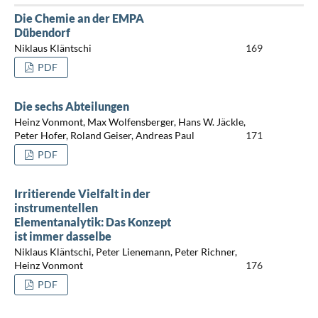
Die Chemie an der EMPA
Dübendorf
Niklaus Kläntschi
169
PDF
Die sechs Abteilungen
Heinz Vonmont, Max Wolfensberger, Hans W. Jäckle,
Peter Hofer, Roland Geiser, Andreas Paul
171
PDF
Irritierende Vielfalt in der
instrumentellen
Elementanalytik: Das Konzept
ist immer dasselbe
Niklaus Kläntschi, Peter Lienemann, Peter Richner,
Heinz Vonmont
176
PDF