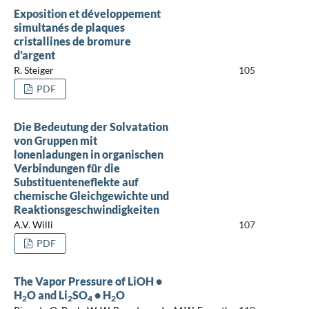
Exposition et développement
simultanés de plaques
cristallines de bromure
d’argent
R. Steiger
105
PDF
Die Bedeutung der Solvatation
von Gruppen mit
lonenladungen in organischen
Verbindungen für die
Substituenteneflekte auf
chemische Gleichgewichte und
Reaktionsgeschwindigkeiten
A.V. Willi
107
PDF
The Vapor Pressure of LiOH •
H
O and Li
SO
• H
O
2
2
4
2