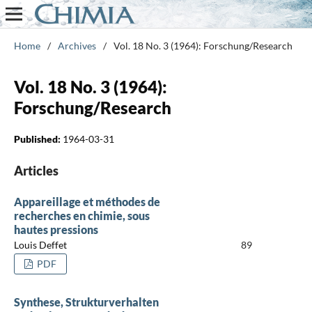
Home
/
Archives
/
Vol. 18 No. 3 (1964): Forschung/Research
Vol. 18 No. 3 (1964):
Forschung/Research
Published:
1964-03-31
Articles
Appareillage et méthodes de
recherches en chimie, sous
hautes pressions
Louis Deffet
89
PDF
Synthese, Strukturverhalten