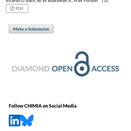
Ricardo O. Bach, W. W. Boardman Jr., M.W. Forsyth
110
PDF
Make a Submission
Follow CHIMIA on Social Media