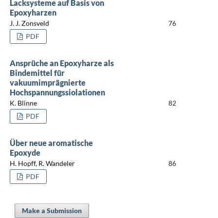
Lacksysteme auf Basis von
Epoxyharzen
J. J. Zonsveld
76
PDF
Ansprüche an Epoxyharze als
Bindemittel für
vakuumimprägnierte
Hochspannungssiolationen
K. Blinne
82
PDF
Über neue aromatische
Epoxyde
H. Hopff, R. Wandeler
86
PDF
Make a Submission