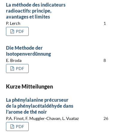
La méthode des indicateurs
radioactifs: principe,
avantages et limites
P. Lerch
1
PDF
Die Methode der
Isotopenverdünnung
E. Broda
8
PDF
Kurze Mitteilungen
La phénylalanine précurseur
de la phénylacétaldéhyde dans
l’arome de thé noir
P.A. Finot, F. Muggler-Chavan, L. Vuataz
26
PDF