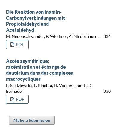
Die Reaktion von Inamin-
Carbonylverbindungen mit
Propiolaldehyd und
Acetaldehyd
M. Neuenschwander, E. Wiedmer, A. Niederhauser
334
PDF
Azote asymétrique:
racémisation et échange de
deutérium dans des complexes
macrocycliques
E. Sledziewska, L. Plachta, D. Vonderschmitt, K.
Bernauer
330
PDF
Make a Submission