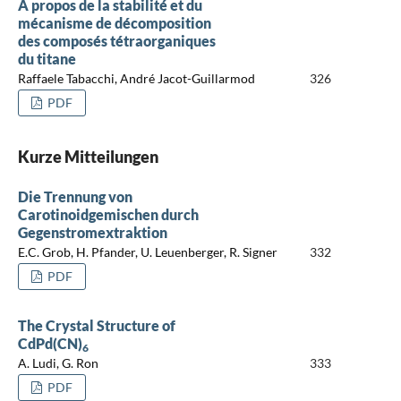
A propos de la stabilité et du
mécanisme de décomposition
des composés tétraorganiques
du titane
Raffaele Tabacchi, André Jacot-Guillarmod
326
PDF
Kurze Mitteilungen
Die Trennung von
Carotinoidgemischen durch
Gegenstromextraktion
E.C. Grob, H. Pfander, U. Leuenberger, R. Signer
332
PDF
The Crystal Structure of
CdPd(CN)
6
A. Ludi, G. Ron
333
PDF