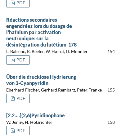
PDF
Réactions secondaires
engendrées lors du dosage de
l'hafnium par activation
neutronique: sur la
désintégration du lutétium-178
L. Balsenc, R. Beeler, W. Hærdi, D. Monnier
154
PDF
Über die drucklose Hydrierung
von 3-Cyanpyridin
Eberhard Fischer, Gerhard Rembarz, Peter Franke
155
PDF
[2.2….](2,6)Pyridinophane
W. Jenny, H. Holzrichter
158
PDF