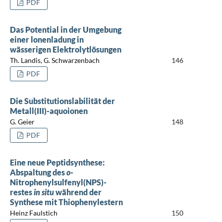
PDF
Das Potential in der Umgebung
einer lonenladung in
wässerigen Elektrolytlösungen
Th. Landis, G. Schwarzenbach
146
PDF
Die Substitutionslabilität der
Metall(III)-aquoionen
G. Geier
148
PDF
Eine neue Peptidsynthese:
Abspaltung des
o
-
Nitrophenylsulfenyl(NPS)-
restes
in situ
während der
Synthese mit Thiophenylestern
Heinz Faulstich
150