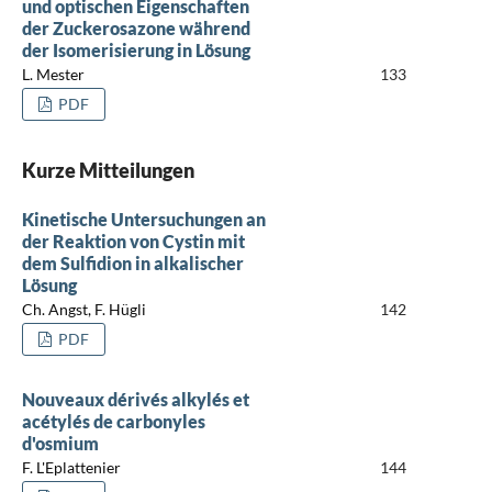
und optischen Eigenschaften
der Zuckerosazone während
der Isomerisierung in Lösung
L. Mester
133
PDF
Kurze Mitteilungen
Kinetische Untersuchungen an
der Reaktion von Cystin mit
dem Sulfidion in alkalischer
Lösung
Ch. Angst, F. Hügli
142
PDF
Nouveaux dérivés alkylés et
acétylés de carbonyles
d'osmium
F. L'Eplattenier
144