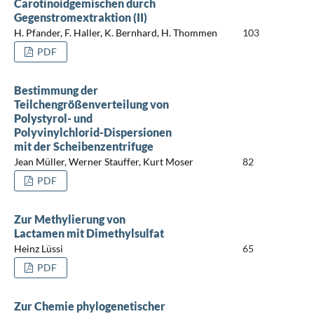
Carotinoidgemischen durch
Gegenstromextraktion (II)
H. Pfander, F. Haller, K. Bernhard, H. Thommen
103
PDF
Bestimmung der
Teilchengrößenverteilung von
Polystyrol- und
Polyvinylchlorid-Dispersionen
mit der Scheibenzentrifuge
Jean Müller, Werner Stauffer, Kurt Moser
82
PDF
Zur Methylierung von
Lactamen mit Dimethylsulfat
Heinz Lüssi
65
PDF
Zur Chemie phylogenetischer