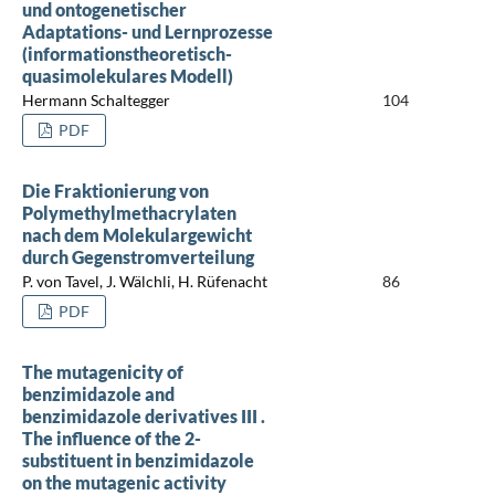
und ontogenetischer
Adaptations- und Lernprozesse
(informationstheoretisch-
quasimolekulares Modell)
Hermann Schaltegger
104
PDF
Die Fraktionierung von
Polymethylmethacrylaten
nach dem Molekulargewicht
durch Gegenstromverteilung
P. von Tavel, J. Wälchli, H. Rüfenacht
86
PDF
The mutagenicity of
benzimidazole and
benzimidazole derivatives III .
The influence of the 2-
substituent in benzimidazole
on the mutagenic activity