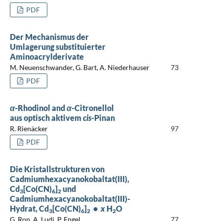
PDF
Der Mechanismus der
Umlagerung substituierter
Aminoacrylderivate
M. Neuenschwander, G. Bart, A. Niederhauser
73
PDF
α
-Rhodinol and
α
-Citronellol
aus optisch aktivem
cis
-Pinan
R. Rienäcker
97
PDF
Die Kristallstrukturen von
Cadmiumhexacyanokobaltat(III),
Cd
[Co(CN)
]
und
3
6
2
Cadmiumhexacyanokobaltat(III)-
Hydrat, Cd
[Co(CN)
]
•
x
H
O
3
6
2
2
G. Ron, A. Ludi, P. Engel
77