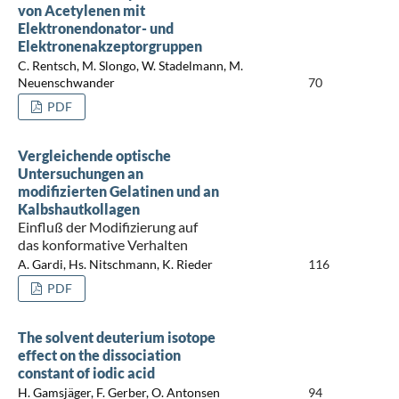
von Acetylenen mit
Elektronendonator- und
Elektronenakzeptorgruppen
C. Rentsch, M. Slongo, W. Stadelmann, M.
Neuenschwander
70
PDF
Vergleichende optische
Untersuchungen an
modifizierten Gelatinen und an
Kalbshautkollagen
Einfluß der Modifizierung auf
das konformative Verhalten
A. Gardi, Hs. Nitschmann, K. Rieder
116
PDF
The solvent deuterium isotope
effect on the dissociation
constant of iodic acid
H. Gamsjäger, F. Gerber, O. Antonsen
94