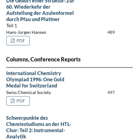
Die Geburt einer Struktur: Zur
60. Wiederkehr der
Aufstellung der Azulenformel
durch Pfau und Plattner
Teil 1
Hans-Jürgen Hansen
489
PDF
Columns, Conference Reports
International Chemistry
Olympiad 1996: One Gold
Medal for Switzerland
Swiss Chemical Society
497
PDF
Schwerpunkte des
Chemiestudiums an der HTL-
Chur: Teil 2: Instrumental-
Analytik