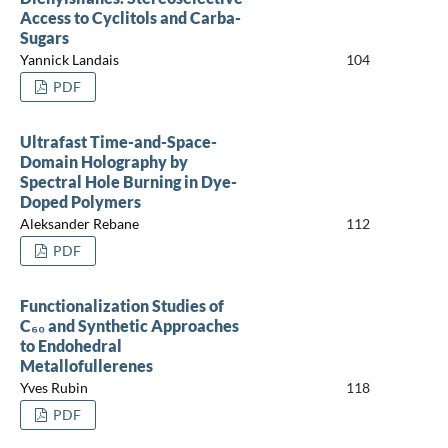
Access to Cyclitols and Carba-
Sugars
Yannick Landais
104
PDF
Ultrafast Time-and-Space-
Domain Holography by
Spectral Hole Burning in Dye-
Doped Polymers
Aleksander Rebane
112
PDF
Functionalization Studies of
C₆₀ and Synthetic Approaches
to Endohedral
Metallofullerenes
Yves Rubin
118
PDF