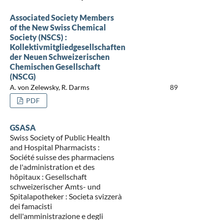
Associated Society Members
of the New Swiss Chemical
Society (NSCS) :
Kollektivmitgliedgesellschaften
der Neuen Schweizerischen
Chemischen Gesellschaft
(NSCG)
A. von Zelewsky, R. Darms
89
PDF
GSASA
Swiss Society of Public Health
and Hospital Pharmacists :
Société suisse des pharmaciens
de l'administration et des
hôpitaux : Gesellschaft
schweizerischer Amts- und
Spitalapotheker : Societa svizzerà
dei famacisti
dell'amministrazione e degli