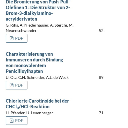
Die Bromierung von Push-Pull-
Olefinen 1 : Die Struktur von 2-
Brom-3-dialkylamino-
acrylderivaten
G. Rihs, A. Niederhauser, A. Sterchi, M.
Neuenschwander
52
PDF
Charakterisierung von
Immunseren durch Bindung
von monovalentem
Penicilloylhapten
U. Otz, C.H. Schneider, A.L. de Weck
89
PDF
Chlorierte Carotinoide bei der
CHCl
/HCl-Reaktion
3
H. Pfander, U. Leuenberger
71
PDF