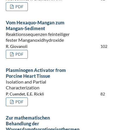
PDF
Vom Hexaquo-Mangan zum
Mangan-Sediment
Reaktionssequenzen feinteiliger
fester Manganoxidhydroxide
R. Giovanoli
102
PDF
Plasminogen Activator from
Porcine Heart Tissue
Isolation and Partial
Characterization
P. Cuendet, E.E. Rickli
82
PDF
Zur mathematischen
Behandlung der
Wasserdampfsorptionsisothermen