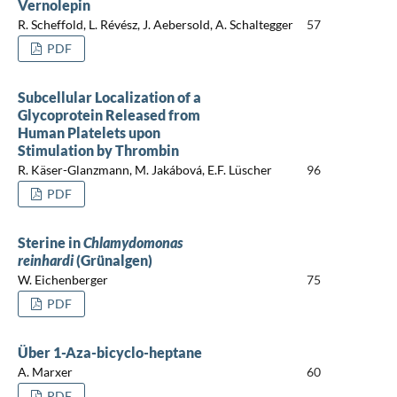
Vernolepin
R. Scheffold, L. Révész, J. Aebersold, A. Schaltegger
57
PDF
Subcellular Localization of a
Glycoprotein Released from
Human Platelets upon
Stimulation by Thrombin
R. Käser-Glanzmann, M. Jakábová, E.F. Lüscher
96
PDF
Sterine in
Chlamydomonas
reinhardi
(Grünalgen)
W. Eichenberger
75
PDF
Über 1-Aza-bicyclo-heptane
A. Marxer
60
PDF