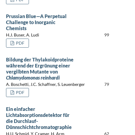
Prussian Blue—A Perpetual
Challenge to Inorganic
Chemists
H.J. Buser, A. Ludi
99
PDF
Bildung der Thylakoidproteine
während der Ergrünung einer
vergilbten Mutante von
Chlamydomonas reinhardi
A. Boschetti, J.C. Schaffner, S. Leuenberger
79
PDF
Ein einfacher
Lichtabsorptionsdetektor für
die Durchlauf-
Dünnschichtchromatographie
H.U. Schmid, Y. Cramer, H. Arm
62