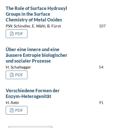
The Role of Surface Hydroxyl
Groups in the Surface
Chemistry of Metal Oxides
P.W. Schindler, E. Wälti, B. Fürst
107
PDF
Über eine innere und eine
äussere Entropie biologischer
und sozialer Prozesse
H. Schaltegger
54
PDF
Verschiedene Formen der
Enzym-Heterogenität
H. Aebi
91
PDF