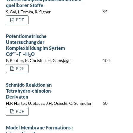
quellbarer Stoffe
S. Gál, I. Tomka, R. Signer
65
PDF
Potentiometrische
Untersuchung der
Komplexbildung im System
2+
-
Cd
–F
–H
O
2
P. Beutler, K. Christen, H. Gamsjäger
104
PDF
Schmidt-Reaktion an
Tetrahydro-chinolon-
Derivaten
H.P. Härter, U. Stauss, J.H. Osiecki, O. Schindler
50
PDF
Model Membrane Formations :