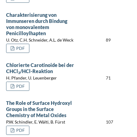
Charakterisierung von
Immunseren durch Bindung
von monovalentem
Penicilloylhapten
U. Otz, C.H. Schneider, A.L. de Weck
89
PDF
Chlorierte Carotinoide bei der
CHCl
/HCl-Reaktion
3
H. Pfander, U. Leuenberger
71
PDF
The Role of Surface Hydroxyl
Groups in the Surface
Chemistry of Metal Oxides
P.W. Schindler, E. Wälti, B. Fürst
107
PDF