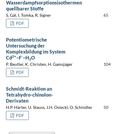
Wasserdampfsorptionsisothermen
quellbarer Stoffe
S. Gál, I. Tomka, R. Signer
65
PDF
Potentiometrische
Untersuchung der
Komplexbildung im System
2+
-
Cd
–F
–H
O
2
P. Beutler, K. Christen, H. Gamsjäger
104
PDF
Schmidt-Reaktion an
Tetrahydro-chinolon-
Derivaten
H.P. Härter, U. Stauss, J.H. Osiecki, O. Schindler
50
PDF