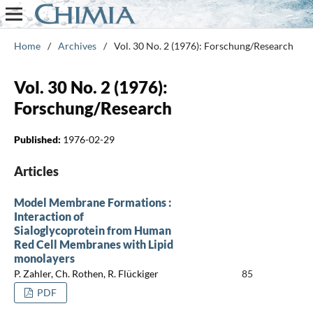
Home
/
Archives
/
Vol. 30 No. 2 (1976): Forschung/Research
Vol. 30 No. 2 (1976):
Forschung/Research
Published:
1976-02-29
Articles
Model Membrane Formations :
Interaction of
Sialoglycoprotein from Human
Red Cell Membranes with Lipid
monolayers
P. Zahler, Ch. Rothen, R. Flückiger
85
PDF