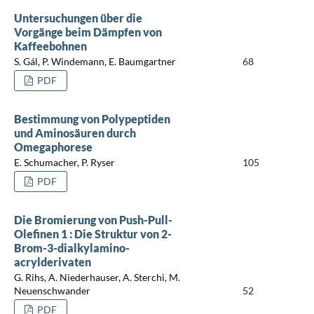
Untersuchungen über die
Vorgänge beim Dämpfen von
Kaffeebohnen
S. Gál, P. Windemann, E. Baumgartner
68
PDF
Bestimmung von Polypeptiden
und Aminosäuren durch
Omegaphorese
E. Schumacher, P. Ryser
105
PDF
Die Bromierung von Push-Pull-
Olefinen 1 : Die Struktur von 2-
Brom-3-dialkylamino-
acrylderivaten
G. Rihs, A. Niederhauser, A. Sterchi, M.
Neuenschwander
52
PDF