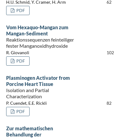
H.U. Schmid, Y. Cramer, H. Arm
62
PDF
Vom Hexaquo-Mangan zum
Mangan-Sediment
Reaktionssequenzen feinteiliger
fester Manganoxidhydroxide
R. Giovanoli
102
PDF
Plasminogen Activator from
Porcine Heart Tissue
Isolation and Partial
Characterization
P. Cuendet, E.E. Rickli
82
PDF
Zur mathematischen
Behandlung der