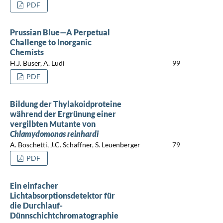
PDF
Prussian Blue—A Perpetual
Challenge to Inorganic
Chemists
H.J. Buser, A. Ludi
99
PDF
Bildung der Thylakoidproteine
während der Ergrünung einer
vergilbten Mutante von
Chlamydomonas reinhardi
A. Boschetti, J.C. Schaffner, S. Leuenberger
79
PDF
Ein einfacher
Lichtabsorptionsdetektor für
die Durchlauf-
Dünnschichtchromatographie