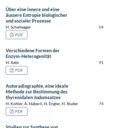
Über eine innere und eine
äussere Entropie biologischer
und sozialer Prozesse
H. Schaltegger
54
PDF
Verschiedene Formen der
Enzym-Heterogenität
H. Aebi
91
PDF
Autoradiographie, eine ideale
Methode zur Bestimmung des
thyreoidalen Jodumsatzes
H. Kohler, A. Häberli, H. Engler, H. Studer
74
PDF
Studien zur Synthese von