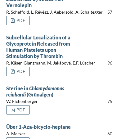
Vernolepin
R. Scheffold, L. Révész, J. Aebersold, A. Schaltegger
57
PDF
Subcellular Localization of a
Glycoprotein Released from
Human Platelets upon
Stimulation by Thrombin
R. Käser-Glanzmann, M. Jakábová, E.F. Lüscher
96
PDF
Sterine in
Chlamydomonas
reinhardi
(Grünalgen)
W. Eichenberger
75
PDF
Über 1-Aza-bicyclo-heptane
A. Marxer
60