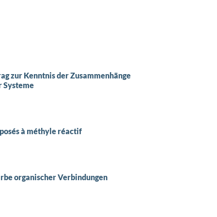
trag zur Kenntnis der Zusammenhänge
r Systeme
posés à méthyle réactif
Farbe organischer Verbindungen