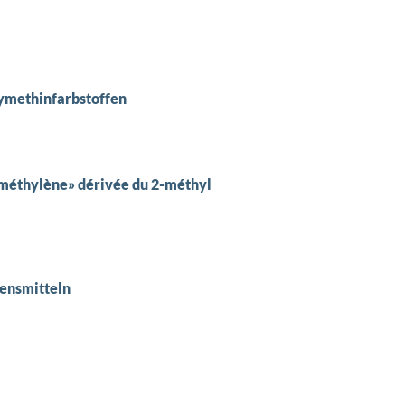
lymethinfarbstoffen
e méthylène» dérivée du 2-méthyl
bensmitteln