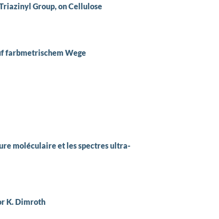
Triazinyl Group, on Cellulose
auf farbmetrischem Wege
ure moléculaire et les spectres ultra-
or K. Dimroth