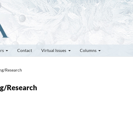
ors
Contact
Virtual Issues
Columns
ung/Research
ung/Research