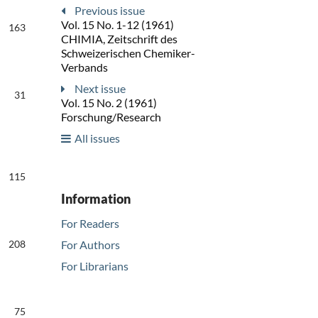
Previous issue
Vol. 15 No. 1-12 (1961)
163
CHIMIA, Zeitschrift des
Schweizerischen Chemiker-
Verbands
Next issue
31
Vol. 15 No. 2 (1961)
Forschung/Research
All issues
115
Information
For Readers
208
For Authors
For Librarians
75