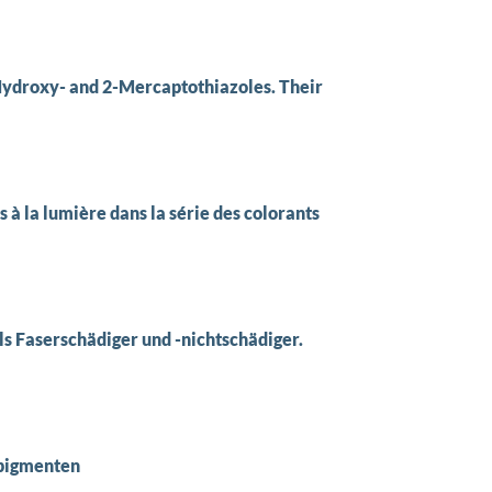
ydroxy- and 2-Mercaptothiazoles. Their
s à la lumière dans la série des colorants
s Faserschädiger und -nichtschädiger.
fpigmenten