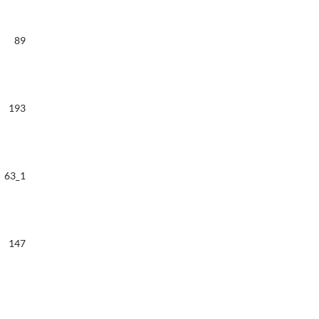
89
193
63_1
147